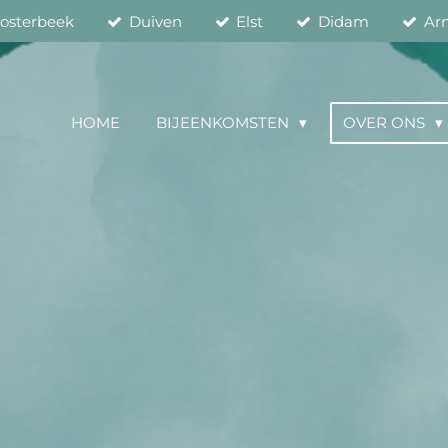
osterbeek
Duiven
Elst
Didam
Ar
HOME
BIJEENKOMSTEN
OVER ONS