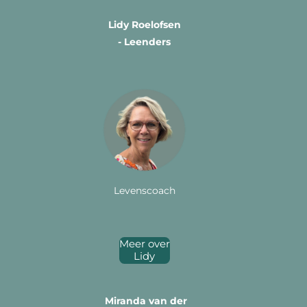
Lidy Roelofsen
- Leenders
Levenscoach
Meer over
Lidy
Miranda van der