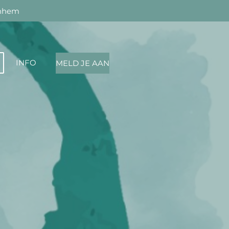
nhem
INFO
MELD JE AAN