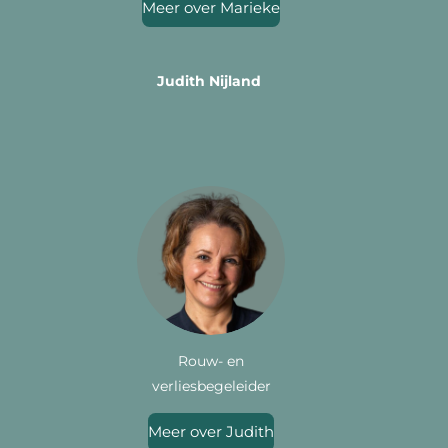
Meer over Marieke
Judith Nijland
Rouw- en
verliesbegeleider
Meer over Judith