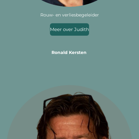
Rouw- en verliesbegeleider
Meer over Judith
Ronald Kersten