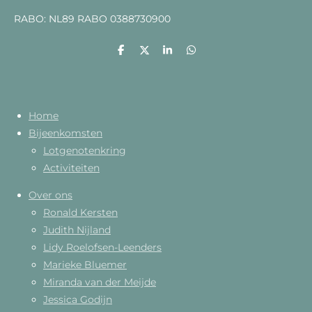
RABO: NL89 RABO 0388730900
D
D
S
D
e
e
h
e
l
e
a
l
e
l
r
e
n
e
n
Home
Bijeenkomsten
Lotgenotenkring
Activiteiten
Over ons
Ronald Kersten
Judith Nijland
Lidy Roelofsen-Leenders
Marieke Bluemer
Miranda van der Meijde
Jessica Godijn